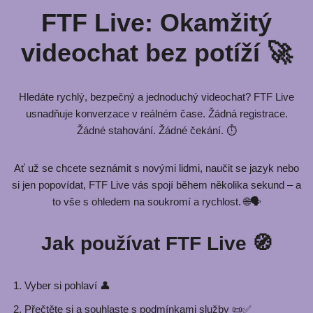
FTF Live: Okamžitý
videochat bez potíží 🚀
Hledáte rychlý, bezpečný a jednoduchý videochat? FTF Live
usnadňuje konverzace v reálném čase. Žádná registrace.
Žádné stahování. Žádné čekání. ⏱️
Ať už se chcete seznámit s novými lidmi, naučit se jazyk nebo
si jen popovídat, FTF Live vás spojí během několika sekund – a
to vše s ohledem na soukromí a rychlost. 🌐🗣️
Jak používat FTF Live 🧭
Vyber si pohlaví 👤
Přečtěte si a souhlaste s podmínkami služby 📜✅