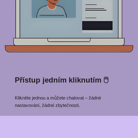
Přístup jedním kliknutím 🖱️
Klikněte jednou a můžete chatovat – žádné
nastavování, žádné zbytečnosti.
Anonymní a soukromé 🕶️