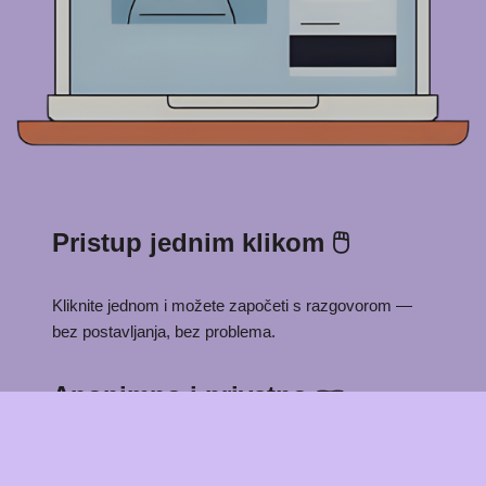
Pristup jednim klikom 🖱️
Kliknite jednom i možete započeti s razgovorom —
bez postavljanja, bez problema.
Anonimno i privatno 🕶️
Nema profila. Nema pohranjenih razgovora. Samo
stvarni razgovori.