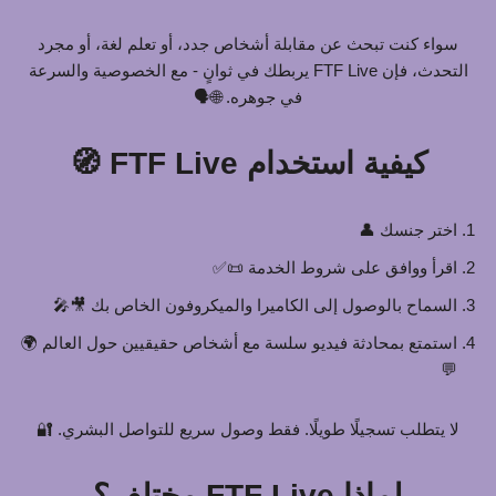
سواء كنت تبحث عن مقابلة أشخاص جدد، أو تعلم لغة، أو مجرد
التحدث، فإن FTF Live يربطك في ثوانٍ - مع الخصوصية والسرعة
في جوهره. 🌐🗣️
كيفية استخدام FTF Live 🧭
اختر جنسك 👤
اقرأ ووافق على شروط الخدمة 📜✅
السماح بالوصول إلى الكاميرا والميكروفون الخاص بك 🎥🎤
استمتع بمحادثة فيديو سلسة مع أشخاص حقيقيين حول العالم 🌍
💬
لا يتطلب تسجيلًا طويلًا. فقط وصول سريع للتواصل البشري. 🔐
لماذا FTF Live مختلف؟