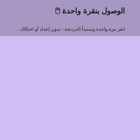
الوصول بنقرة واحدة 🖱️
انقر مرة واحدة وستبدأ الدردشة - بدون إعداد أو احتكاك.
مجهول وخاص 🕶️
لا ملفات شخصية. لا محادثات مخزنة. محادثات حقيقية
فقط.