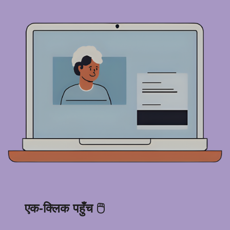
एक-क्लिक पहुँच 🖱️