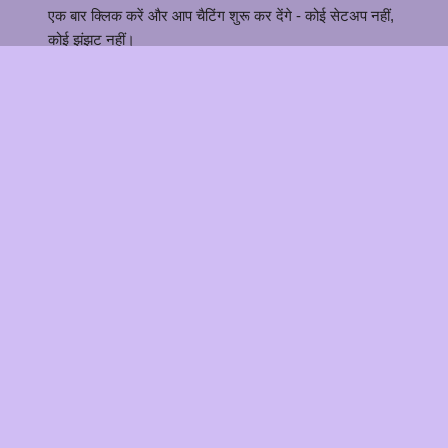
एक बार क्लिक करें और आप चैटिंग शुरू कर देंगे - कोई सेटअप नहीं,
कोई झंझट नहीं।
गुमनाम और निजी 🕶️
कोई प्रोफ़ाइल नहीं। कोई संग्रहीत चैट नहीं। केवल वास्तविक
वार्तालाप।