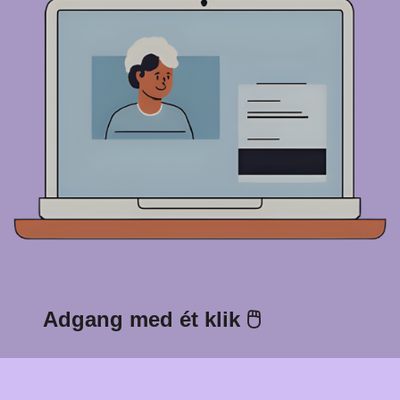
Adgang med ét klik 🖱️
Klik én gang, og du chatter – ingen opsætning, ingen
friktion.