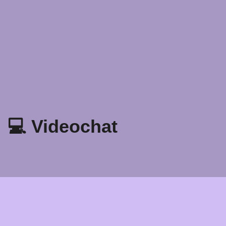
💻 Videochat
Adatvédelmi irányelvek
Feltételek és feltételek