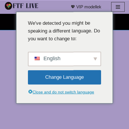
💖 VIP modellek
Ugrás
INGYENES WEBKAMERÁS CHAT 👉
a
We've detected you might be
tartalomra
speaking a different language. Do
you want to change to:
English
Change Language
Close and do not switch language