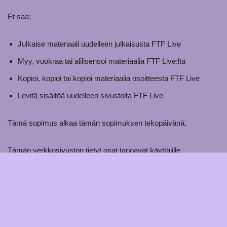
Et saa:
Julkaise materiaali uudelleen julkaisusta FTF Live
Myy, vuokraa tai alilisensoi materiaalia FTF Live:ltä
Kopioi, kopioi tai kopioi materiaalia osoitteesta FTF Live
Levitä sisältöä uudelleen sivustolta FTF Live
Tämä sopimus alkaa tämän sopimuksen tekopäivänä.
Tämän verkkosivuston tietyt osat tarjoavat käyttäjille
mahdollisuuden julkaista ja vaihtaa mielipiteitä ja tietoja
verkkosivuston tietyillä alueilla. FTF Live ei suodata, muokkaa,
julkaise tai tarkista kommentteja ennen niiden julkaisemista
verkkosivustolla. Kommentit eivät heijasta FTF Live:n, sen
edustajien ja/tai yhteistyökumppaneiden näkemyksiä ja
mielipiteitä. Kommentit heijastavat näkemyksiään ja