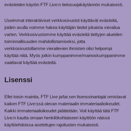
evästeiden käytön FTF Live:n tietosuojakäytännön mukaisesti.
Useimmat interaktiiviset verkkosivustot käyttävät evästeitä,
joiden avulla voimme hakea käyttäjän tiedot jokaista vierailua
varten. Verkkosivustomme käyttää evästeitä tiettyjen alueiden
toiminnallisuuden mahdollistamiseksi, jotta
verkkosivustollamme vierailevien ihmisten olisi helpompi
käyttää niitä. Myös jotkin kumppanimme/mainoskumppanimme
saattavat käyttää evästeitä.
Lisenssi
Ellei toisin mainita, FTF Live ja/tai sen lisenssinantajat omistavat
kaiken FTF Live:ssä olevan materiaalin immateriaalioikeudet.
Kaikki immateriaalioikeudet pidätetään. Voit käyttää tätä FTF
Live:n kautta omaan henkilökohtaiseen käyttöön näissä
käyttöehdoissa asetettujen rajoitusten mukaisesti.