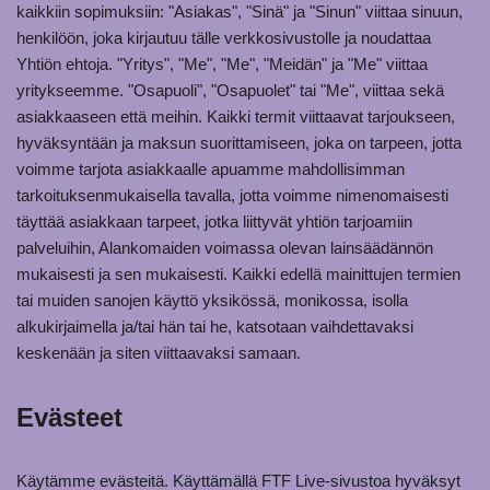
kaikkiin sopimuksiin: "Asiakas", "Sinä" ja "Sinun" viittaa sinuun,
henkilöön, joka kirjautuu tälle verkkosivustolle ja noudattaa
Yhtiön ehtoja. "Yritys", "Me", "Me", "Meidän" ja "Me" viittaa
yritykseemme. "Osapuoli", "Osapuolet" tai "Me", viittaa sekä
asiakkaaseen että meihin. Kaikki termit viittaavat tarjoukseen,
hyväksyntään ja maksun suorittamiseen, joka on tarpeen, jotta
voimme tarjota asiakkaalle apuamme mahdollisimman
tarkoituksenmukaisella tavalla, jotta voimme nimenomaisesti
täyttää asiakkaan tarpeet, jotka liittyvät yhtiön tarjoamiin
palveluihin, Alankomaiden voimassa olevan lainsäädännön
mukaisesti ja sen mukaisesti. Kaikki edellä mainittujen termien
tai muiden sanojen käyttö yksikössä, monikossa, isolla
alkukirjaimella ja/tai hän tai he, katsotaan vaihdettavaksi
keskenään ja siten viittaavaksi samaan.
Evästeet
Käytämme evästeitä. Käyttämällä FTF Live-sivustoa hyväksyt