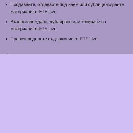
Продавайте, отдавайте под наем или сублицензирайте
материали от FTF Live
Възпроизвеждане, дублиране или копиране на
материали от FTF Live
Преразпределете съдържание от FTF Live
Настоящото споразумение започва да се прилага от датата
на настоящия документ.
Части от този уебсайт предлагат възможност на
потребителите да публикуват и обменят мнения и
информация в определени области на уебсайта. FTF Live
не филтрира, редактира, публикува или преглежда
коментари преди тяхното присъствие на уебсайта.
Коментарите не отразяват възгледите и мненията на FTF
Live, неговите агенти и/или филиали. Коментарите
отразяват възгледите и мненията на лицето, което