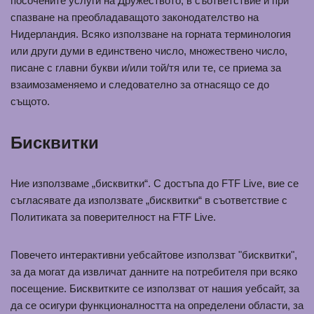
посочените услуги на Дружеството, в съответствие и при
спазване на преобладаващото законодателство на
Нидерландия. Всяко използване на горната терминология
или други думи в единствено число, множествено число,
писане с главни букви и/или той/тя или те, се приема за
взаимозаменяемо и следователно за отнасящо се до
същото.
Бисквитки
Ние използваме „бисквитки“. С достъпа до FTF Live, вие се
съгласявате да използвате „бисквитки“ в съответствие с
Политиката за поверителност на FTF Live.
Повечето интерактивни уебсайтове използват "бисквитки",
за да могат да извличат данните на потребителя при всяко
посещение. Бисквитките се използват от нашия уебсайт, за
да се осигури функционалността на определени области, за