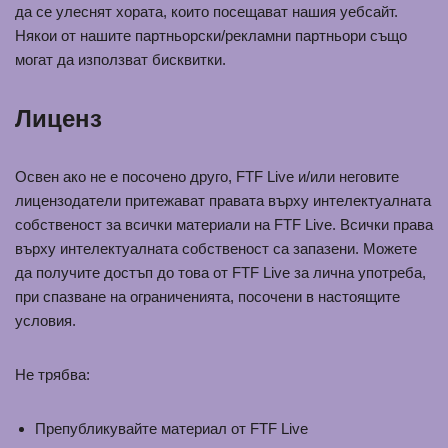
да се улеснят хората, които посещават нашия уебсайт.
Някои от нашите партньорски/рекламни партньори също
могат да използват бисквитки.
Лиценз
Освен ако не е посочено друго, FTF Live и/или неговите
лицензодатели притежават правата върху интелектуалната
собственост за всички материали на FTF Live. Всички права
върху интелектуалната собственост са запазени. Можете
да получите достъп до това от FTF Live за лична употреба,
при спазване на ограниченията, посочени в настоящите
условия.
Не трябва:
Препубликувайте материал от FTF Live