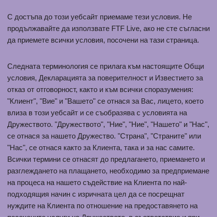
С достъпа до този уебсайт приемаме тези условия. Не
продължавайте да използвате FTF Live, ако не сте съгласни
да приемете всички условия, посочени на тази страница.
Следната терминология се прилага към настоящите Общи
условия, Декларацията за поверителност и Известието за
отказ от отговорност, както и към всички споразумения:
"Клиент", "Вие" и "Вашето" се отнася за Вас, лицето, което
влиза в този уебсайт и се съобразява с условията на
Дружеството. "Дружеството", "Ние", "Ние", "Нашето" и "Нас",
се отнася за нашето Дружество. "Страна", "Страните" или
"Нас", се отнася както за Клиента, така и за нас самите.
Всички термини се отнасят до предлагането, приемането и
разглеждането на плащането, необходимо за предприемане
на процеса на нашето съдействие на Клиента по най-
подходящия начин с изричната цел да се посрещнат
нуждите на Клиента по отношение на предоставянето на