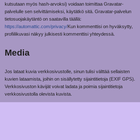
kutsutaan myös hash-arvoksi) voidaan toimittaa Gravatar-
palvelulle sen selvittämiseksi, käytätkö sitä. Gravatar-palvelun
tietosuojakäytäntö on saatavilla täällä:
https://automattic.com/privacy/
Kun kommenttisi on hyväksytty,
profiilikuvasi näkyy julkisesti kommenttisi yhteydessä.
Media
Jos lataat kuvia verkkosivustolle, sinun tulisi välttää sellaisten
kuvien lataamista, joihin on sisällytetty sijaintitietoja (EXIF GPS).
Verkkosivuston kävijät voivat ladata ja poimia sijaintitietoja
verkkosivustolla olevista kuvista.
Evästeet
Jos jätät kommentin sivustollemme, voit suostua siihen, että
nimesi, sähköpostiosoitteesi ja verkkosivustosi tallennetaan