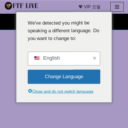
💖 VIP 모델
콘
무료 웹캠 채팅 👉
텐
We've detected you might be
츠
speaking a different language. Do
로
you want to change to:
건
너
뛰
English
기
Change Language
Close and do not switch language