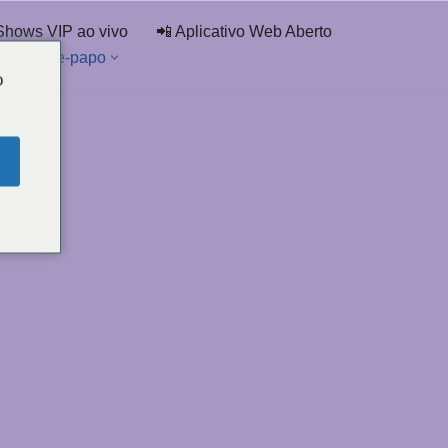
Shows VIP ao vivo
📲 Aplicativo Web Aberto
ta de bate-papo
o