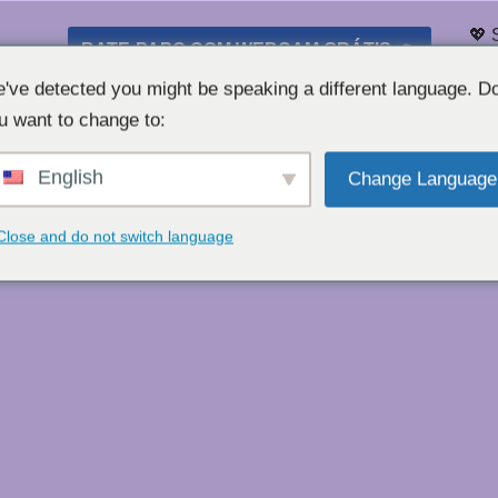
💖 
BATE-PAPO COM WEBCAM GRÁTIS 👉
Lis
've detected you might be speaking a different language. D
u want to change to:
English
Change Language
Close and do not switch language