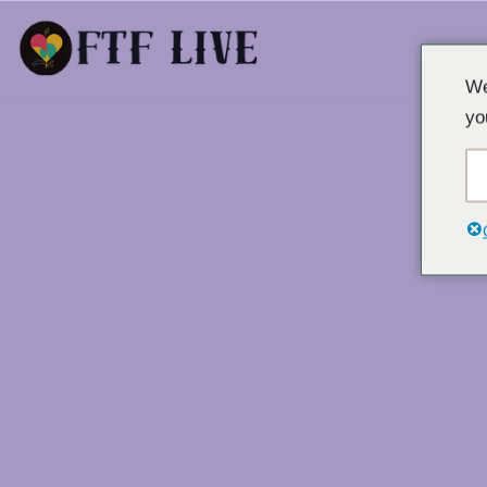
Μετάβαση
We
στο
yo
περιεχόμενο