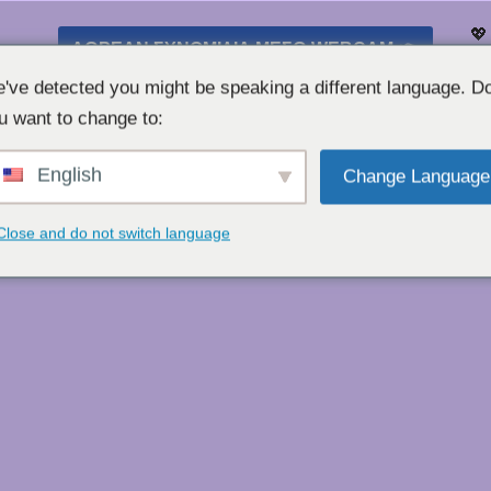
💖
ΔΩΡΕΆΝ ΣΥΝΟΜΙΛΊΑ ΜΈΣΩ WEBCAM 👉
Λί
've detected you might be speaking a different language. D
u want to change to:
English
Change Language
Close and do not switch language